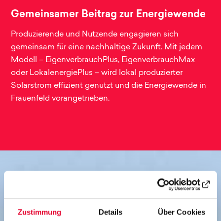
Gemeinsamer Beitrag zur Energiewende
Produzierende und Nutzende engagieren sich
gemeinsam für eine nachhaltige Zukunft. Mit jedem
Modell – EigenverbrauchPlus, EigenverbrauchMax
oder LokalenergiePlus – wird lokal produzierter
Solarstrom effizient genutzt und die Energiewende in
Frauenfeld vorangetrieben.
Zustimmung
Details
Über Cookies