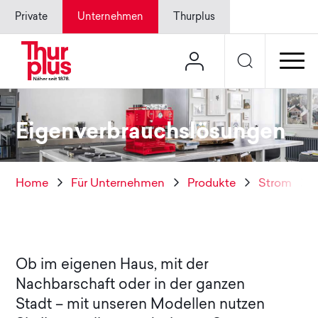
Schnellnavigation
Navigieren in Thurplus
Für
Für
(aktiv)
Über
Private
Unternehmen
Thurplus
Ha
Suche
Login
Eigenverbrauchslösungen
Sie sind hier:
Home
Für Unternehmen
Produkte
Strom
Ob im eigenen Haus, mit der
Nachbarschaft oder in der ganzen
Stadt – mit unseren Modellen nutzen