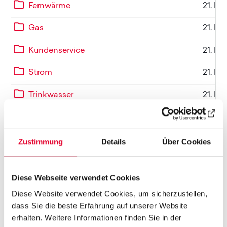
Ebene 1:
Ordnerinhalt herunterladen
Fernwärme
21. Mä
Ebene 1:
Ordnerinhalt herunterladen
Gas
21. Mä
Ebene 1:
Ordnerinhalt herunterladen
Kundenservice
21. Mä
Ebene 1:
Ordnerinhalt herunterladen
Strom
21. Mä
Ebene 1:
Ordnerinhalt herunterladen
Trinkwasser
21. Mä
Zustimmung
Details
Über Cookies
Diese Webseite verwendet Cookies
Diese Website verwendet Cookies, um sicherzustellen,
dass Sie die beste Erfahrung auf unserer Website
erhalten. Weitere Informationen finden Sie in der