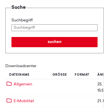
Suche
Suchbegriff
suchen
Downloadcenter
DATEINAME
GRÖSSE
FORMAT
ÄNDE
Ebene 1:
Ordnerinhalt herunterladen
Allgemein
25. M
15:54
Ebene 1:
Ordnerinhalt herunterladen
E-Mobilität
21. Mä